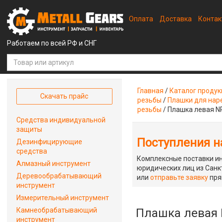
Оплата
Доставка
Конта
Работаем по всей РФ и СНГ
Главная
/
Каталог проду
Скачать прайс
резьбы
/
Плашки для наре
резьбы
/
Плашка левая N
Средства индивидуальной
защиты
Поступления на
Дезинфицирующие
средства
Комплексные поставки ин
Алмазный инструмент
юридических лиц из Санкт
Деревообрабатывающий
или
отправьте заявку
пря
инструмент
Измерительный инструмент
Камнеобрабатывающий
Плашка левая 
инструмент