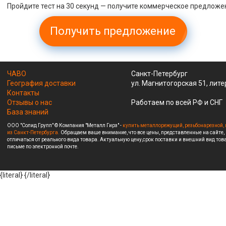
Пройдите тест на 30 секунд — получите коммерческое предложе
Получить предложение
ЧАВО
Санкт-Петербург
География доставки
ул. Магнитогорская 51, лите
Контакты
Отзывы о нас
Работаем по всей РФ и СНГ
База знаний
ООО "Солид Групп" © Компания "Металл Гирз" -
купить металлорежущий, резьбонарезной, 
из Санкт-Петербурга.
Обращаем ваше внимание, что все цены, представленные на сайте,
отличаться от реального вида товара. Актуальную цену,срок поставки и внешний вид това
письме по электронной почте.
{literal}
{/literal}