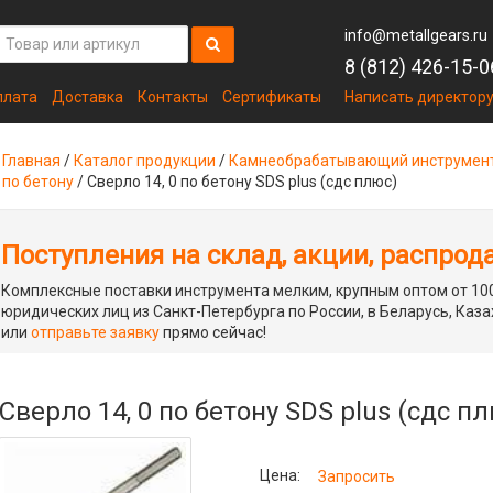
info@metallgears.ru
8 (812) 426-15-0
плата
Доставка
Контакты
Сертификаты
Написать директор
Главная
/
Каталог продукции
/
Камнеобрабатывающий инструмен
по бетону
/
Сверло 14, 0 по бетону SDS plus (сдс плюс)
Поступления на склад, акции, распрод
Комплексные поставки инструмента мелким, крупным оптом от 100
юридических лиц из Санкт-Петербурга по России, в Беларусь, Каза
или
отправьте заявку
прямо сейчас!
Сверло 14, 0 по бетону SDS plus (сдс п
Цена:
Запросить