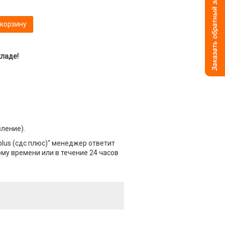
 корзину
кладе!
вление).
plus (сдс плюс)" менеджер ответит
ому времени или в течение 24 часов