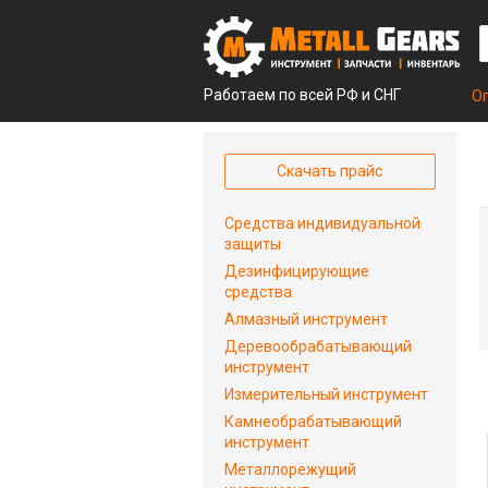
Работаем по всей РФ и СНГ
О
Скачать прайс
Средства индивидуальной
защиты
Дезинфицирующие
средства
Алмазный инструмент
Деревообрабатывающий
инструмент
Измерительный инструмент
Камнеобрабатывающий
инструмент
Металлорежущий