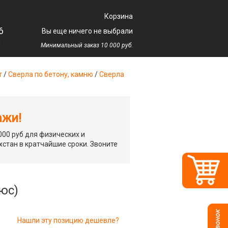
Корзина
6
Вы еще ничего не выбрали
у
Минимальный заказ 10 000 руб.
т
/
Сверла по бетону, камню
/
Сверла
ажи!
00 руб для физических и
хстан в кратчайшие сроки. Звоните
люс)
Нашли эту позицию дешевле?