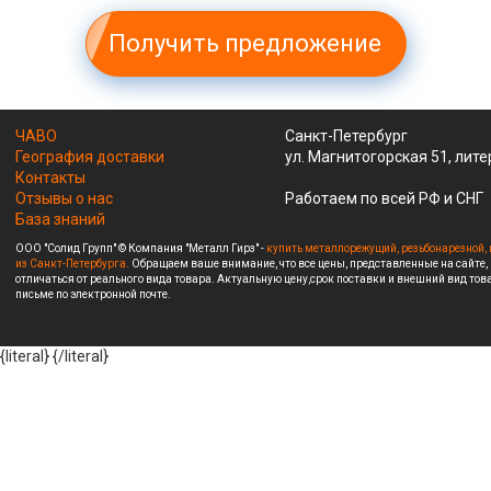
Получить предложение
ЧАВО
Санкт-Петербург
География доставки
ул. Магнитогорская 51, лите
Контакты
Отзывы о нас
Работаем по всей РФ и СНГ
База знаний
ООО "Солид Групп" © Компания "Металл Гирз" -
купить металлорежущий, резьбонарезной, 
из Санкт-Петербурга.
Обращаем ваше внимание, что все цены, представленные на сайте,
отличаться от реального вида товара. Актуальную цену,срок поставки и внешний вид това
письме по электронной почте.
{literal}
{/literal}