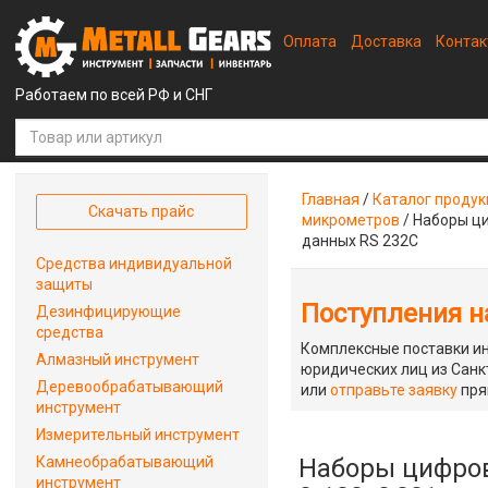
Оплата
Доставка
Конта
Работаем по всей РФ и СНГ
Главная
/
Каталог проду
Скачать прайс
микрометров
/
Наборы ци
данных RS 232C
Средства индивидуальной
защиты
Поступления на
Дезинфицирующие
средства
Комплексные поставки ин
Алмазный инструмент
юридических лиц из Санкт
Деревообрабатывающий
или
отправьте заявку
пря
инструмент
Измерительный инструмент
Камнеобрабатывающий
Наборы цифров
инструмент