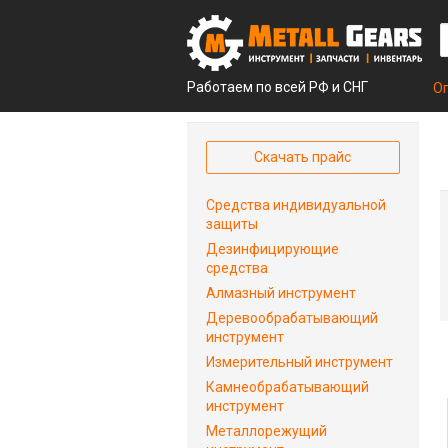
Работаем по всей РФ и СНГ
О
Скачать прайс
Средства индивидуальной
защиты
Дезинфицирующие
средства
Алмазный инструмент
Деревообрабатывающий
инструмент
Измерительный инструмент
Камнеобрабатывающий
инструмент
Металлорежущий