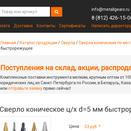
info@metallgears.ru
8 (812) 426-15-0
плата
Доставка
Контакты
Сертификаты
Написать директор
Главная
/
Каталог продукции
/
Сверла
/
Сверла конические по мет
быстрорежущее
Поступления на склад, акции, распрод
Комплексные поставки инструмента мелким, крупным оптом от 100
юридических лиц из Санкт-Петербурга по России, в Беларусь, Каза
или
отправьте заявку
прямо сейчас!
Сверло коническое ц/х d=5 мм быстр
Цена:
53 руб. *