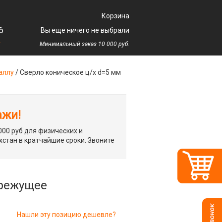
Корзина
6
Вы еще ничего не выбрали
у
Минимальный заказ 10 000 руб.
аллу
/
Сверло коническое ц/х d=5 мм
ажи!
00 руб для физических и
хстан в кратчайшие сроки. Звоните
орежущее
Нашли эту позицию дешевле?