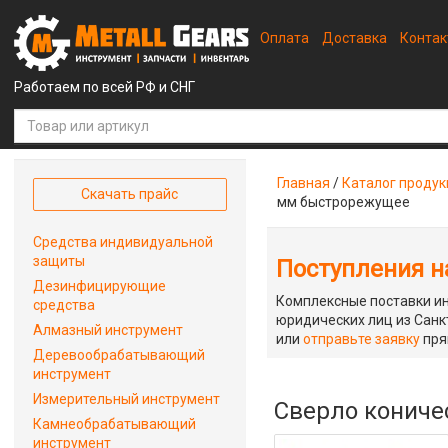
Оплата
Доставка
Конта
Работаем по всей РФ и СНГ
Главная
/
Каталог проду
Скачать прайс
мм быстрорежущее
Средства индивидуальной
защиты
Поступления на
Дезинфицирующие
Комплексные поставки ин
средства
юридических лиц из Санкт
Алмазный инструмент
или
отправьте заявку
пря
Деревообрабатывающий
инструмент
Измерительный инструмент
Сверло кониче
Камнеобрабатывающий
инструмент