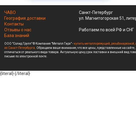
ЧАВО
Санкт-Петербург
География доставки
ул. Магнитогорская 51, лите
Контакты
Отзывы о нас
Работаем по всей РФ и СНГ
База знаний
ООО "Солид Групп" © Компания "Металл Гирз" -
купить металлорежущий, резьбонарезной, 
из Санкт-Петербурга.
Обращаем ваше внимание, что все цены, представленные на сайте,
отличаться от реального вида товара. Актуальную цену,срок поставки и внешний вид това
письме по электронной почте.
{literal}
{/literal}