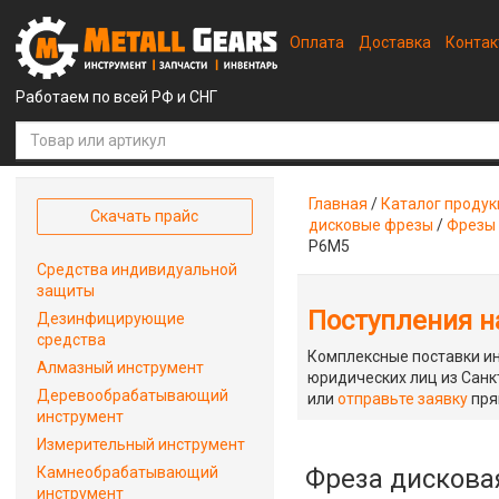
Оплата
Доставка
Конта
Работаем по всей РФ и СНГ
Главная
/
Каталог проду
Скачать прайс
дисковые фрезы
/
Фрезы
Р6М5
Средства индивидуальной
защиты
Поступления на
Дезинфицирующие
средства
Комплексные поставки ин
Алмазный инструмент
юридических лиц из Санкт
Деревообрабатывающий
или
отправьте заявку
пря
инструмент
Измерительный инструмент
Камнеобрабатывающий
Фреза дискова
инструмент