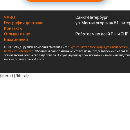
ЧАВО
Санкт-Петербург
География доставки
ул. Магнитогорская 51, лите
Контакты
Отзывы о нас
Работаем по всей РФ и СНГ
База знаний
ООО "Солид Групп" © Компания "Металл Гирз" -
купить металлорежущий, резьбонарезной, 
из Санкт-Петербурга.
Обращаем ваше внимание, что все цены, представленные на сайте,
отличаться от реального вида товара. Актуальную цену,срок поставки и внешний вид това
письме по электронной почте.
{literal}
{/literal}