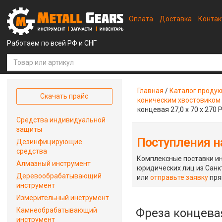
Оплата
Доставка
Конта
Работаем по всей РФ и СНГ
Главная
/
Каталог проду
Скачать прайс
коническим хвостовиком
концевая 27,0 х 70 х 270 
Средства индивидуальной
защиты
Поступления на
Дезинфицирующие
средства
Комплексные поставки ин
Алмазный инструмент
юридических лиц из Санкт
Деревообрабатывающий
или
отправьте заявку
пря
инструмент
Измерительный инструмент
Камнеобрабатывающий
Фреза концевая 
инструмент