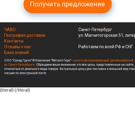
Получить предложение
ЧАВО
Санкт-Петербург
География доставки
ул. Магнитогорская 51, лите
Контакты
Отзывы о нас
Работаем по всей РФ и СНГ
База знаний
ООО "Солид Групп" © Компания "Металл Гирз" -
купить металлорежущий, резьбонарезной, 
из Санкт-Петербурга.
Обращаем ваше внимание, что все цены, представленные на сайте,
отличаться от реального вида товара. Актуальную цену,срок поставки и внешний вид това
письме по электронной почте.
{literal}
{/literal}