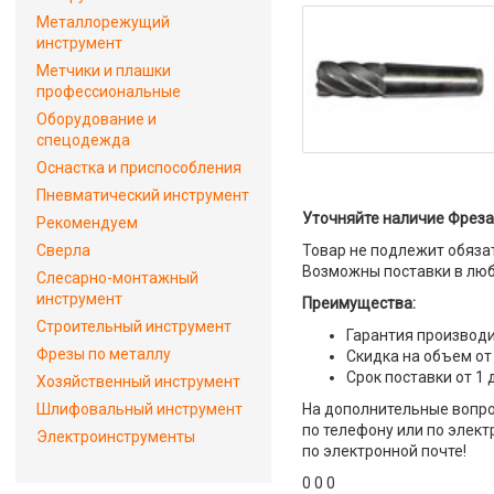
Металлорежущий
инструмент
Метчики и плашки
профессиональные
Оборудование и
спецодежда
Оснастка и приспособления
Пневматический инструмент
Уточняйте наличие Фреза к
Рекомендуем
Сверла
Товар не подлежит обяза
Возможны поставки в люб
Слесарно-монтажный
инструмент
Преимущества:
Строительный инструмент
Гарантия производи
Фрезы по металлу
Скидка на объем от
Срок поставки от 1 
Хозяйственный инструмент
Шлифовальный инструмент
На дополнительные вопрос
по телефону или по элект
Электроинструменты
по электронной почте!
0 0 0