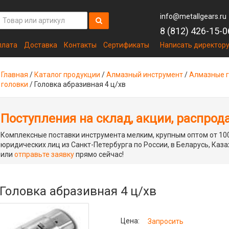
info@metallgears.ru
8 (812) 426-15-0
плата
Доставка
Контакты
Сертификаты
Написать директор
Главная
/
Каталог продукции
/
Алмазный инструмент
/
Алмазные г
головки
/
Головка абразивная 4 ц/хв
Поступления на склад, акции, распрод
Комплексные поставки инструмента мелким, крупным оптом от 100
юридических лиц из Санкт-Петербурга по России, в Беларусь, Каза
или
отправьте заявку
прямо сейчас!
Головка абразивная 4 ц/хв
Цена:
Запросить