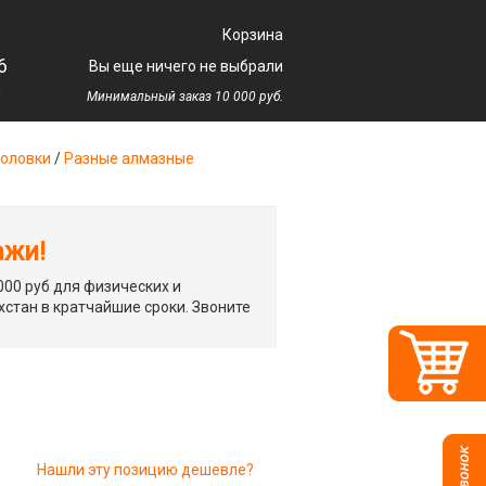
Корзина
6
Вы еще ничего не выбрали
у
Минимальный заказ 10 000 руб.
оловки
/
Разные алмазные
ажи!
00 руб для физических и
хстан в кратчайшие сроки. Звоните
Нашли эту позицию дешевле?