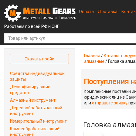
Оплата
Доставка
Конта
Работаем по всей РФ и СНГ
Главная
/
Каталог проду
Скачать прайс
алмазные
/
Головка алмаз
Средства индивидуальной
защиты
Поступления на
Дезинфицирующие
Комплексные поставки ин
средства
юридических лиц из Санкт
Алмазный инструмент
или
отправьте заявку
пря
Деревообрабатывающий
инструмент
Измерительный инструмент
Головка алмазн
Камнеобрабатывающий
инструмент