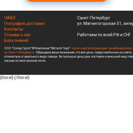
ЧАВО
Санкт-Петербург
География доставки
ул. Магнитогорская 51, лите
Контакты
Отзывы о нас
Работаем по всей РФ и СНГ
База знаний
ООО "Солид Групп" © Компания "Металл Гирз" -
купить металлорежущий, резьбонарезной, 
из Санкт-Петербурга.
Обращаем ваше внимание, что все цены, представленные на сайте,
отличаться от реального вида товара. Актуальную цену,срок поставки и внешний вид това
письме по электронной почте.
{literal}
{/literal}