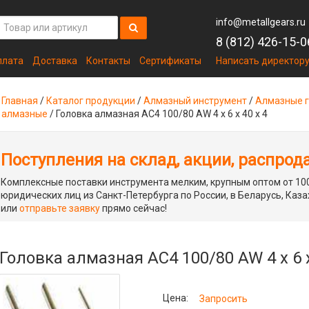
info@metallgears.ru
8 (812) 426-15-0
плата
Доставка
Контакты
Сертификаты
Написать директор
Главная
/
Каталог продукции
/
Алмазный инструмент
/
Алмазные г
алмазные
/
Головка алмазная AC4 100/80 AW 4 х 6 х 40 х 4
Поступления на склад, акции, распрод
Комплексные поставки инструмента мелким, крупным оптом от 100
юридических лиц из Санкт-Петербурга по России, в Беларусь, Каза
или
отправьте заявку
прямо сейчас!
Головка алмазная AC4 100/80 AW 4 х 6 х
Цена:
Запросить