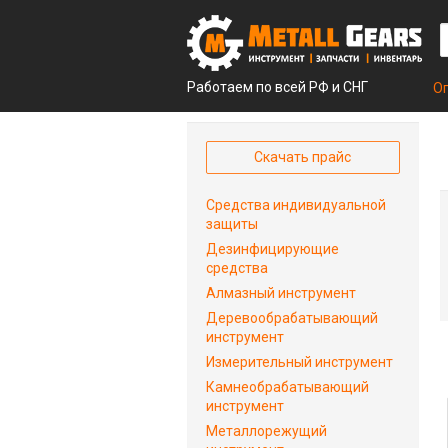
Работаем по всей РФ и СНГ
О
Скачать прайс
Средства индивидуальной
защиты
Дезинфицирующие
средства
Алмазный инструмент
Деревообрабатывающий
инструмент
Измерительный инструмент
Камнеобрабатывающий
инструмент
Металлорежущий