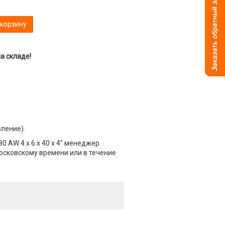
 корзину
а складе!
вление).
 AW 4 х 6 х 40 х 4" менеджер
Московскому времени или в течение