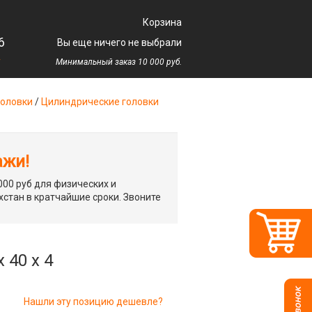
Корзина
6
Вы еще ничего не выбрали
у
Минимальный заказ 10 000 руб.
оловки
/
Цилиндрические головки
ажи!
00 руб для физических и
хстан в кратчайшие сроки. Звоните
 40 х 4
Нашли эту позицию дешевле?