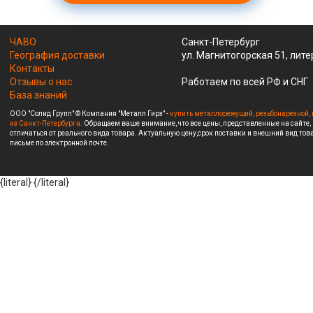
ЧАВО
Санкт-Петербург
География доставки
ул. Магнитогорская 51, лите
Контакты
Отзывы о нас
Работаем по всей РФ и СНГ
База знаний
ООО "Солид Групп" © Компания "Металл Гирз" -
купить металлорежущий, резьбонарезной, 
из Санкт-Петербурга.
Обращаем ваше внимание, что все цены, представленные на сайте,
отличаться от реального вида товара. Актуальную цену,срок поставки и внешний вид това
письме по электронной почте.
{literal}
{/literal}