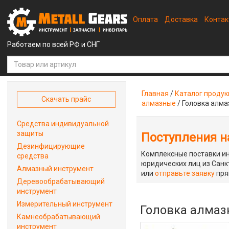
Оплата
Доставка
Конта
Работаем по всей РФ и СНГ
Главная
/
Каталог проду
Скачать прайс
алмазные
/
Головка алмаз
Средства индивидуальной
защиты
Поступления на
Дезинфицирующие
Комплексные поставки ин
средства
юридических лиц из Санкт
Алмазный инструмент
или
отправьте заявку
пря
Деревообрабатывающий
инструмент
Измерительный инструмент
Головка алмазн
Камнеобрабатывающий
инструмент