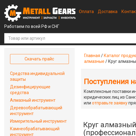
Оплата
Доставка
Конта
Работаем по всей РФ и СНГ
Главная
/
Каталог проду
Скачать прайс
алмазные
/
Круг алмазны
Средства индивидуальной
защиты
Поступления на
Дезинфицирующие
Комплексные поставки ин
средства
юридических лиц из Санкт
Алмазный инструмент
или
отправьте заявку
пря
Деревообрабатывающий
инструмент
Измерительный инструмент
Круг алмазный 
Камнеобрабатывающий
(профессионал
инструмент