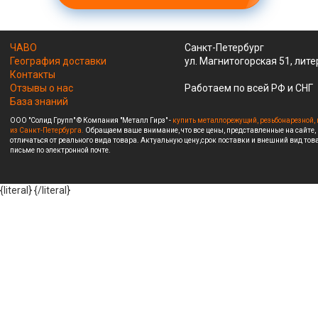
ЧАВО
Санкт-Петербург
География доставки
ул. Магнитогорская 51, лите
Контакты
Отзывы о нас
Работаем по всей РФ и СНГ
База знаний
ООО "Солид Групп" © Компания "Металл Гирз" -
купить металлорежущий, резьбонарезной, 
из Санкт-Петербурга.
Обращаем ваше внимание, что все цены, представленные на сайте,
отличаться от реального вида товара. Актуальную цену,срок поставки и внешний вид това
письме по электронной почте.
{literal}
{/literal}