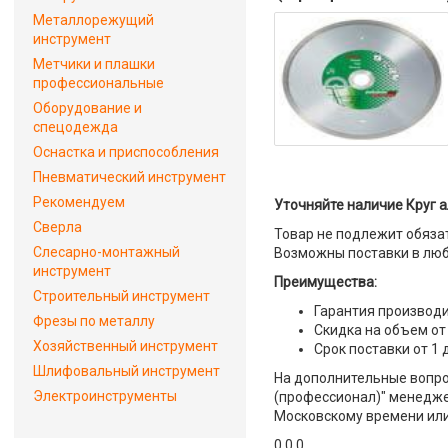
Металлорежущий
инструмент
Метчики и плашки
профессиональные
Оборудование и
спецодежда
Оснастка и приспособления
Пневматический инструмент
Рекомендуем
Уточняйте наличие Круг а
Сверла
Товар не подлежит обяза
Слесарно-монтажный
Возможны поставки в люб
инструмент
Преимущества:
Строительный инструмент
Гарантия производи
Фрезы по металлу
Скидка на объем от
Хозяйственный инструмент
Срок поставки от 1 
Шлифовальный инструмент
На дополнительные вопрос
Электроинструменты
(профессионал)" менеджер
Московскому времени или 
0 0 0