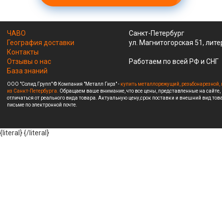
ЧАВО
Санкт-Петербург
География доставки
ул. Магнитогорская 51, лите
Контакты
Отзывы о нас
Работаем по всей РФ и СНГ
База знаний
ООО "Солид Групп" © Компания "Металл Гирз" -
купить металлорежущий, резьбонарезной, 
из Санкт-Петербурга.
Обращаем ваше внимание, что все цены, представленные на сайте,
отличаться от реального вида товара. Актуальную цену,срок поставки и внешний вид това
письме по электронной почте.
{literal}
{/literal}