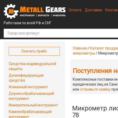
Оплата
Доставка
Конта
Работаем по всей РФ и СНГ
Главная
/
Каталог проду
Скачать прайс
микрометры
/
Микрометр 
Средства индивидуальной
защиты
Поступления на
Дезинфицирующие
Комплексные поставки ин
средства
юридических лиц из Санкт
Алмазный инструмент
или
отправьте заявку
пря
Деревообрабатывающий
инструмент
Измерительный инструмент
Микрометр лис
Камнеобрабатывающий
78
инструмент