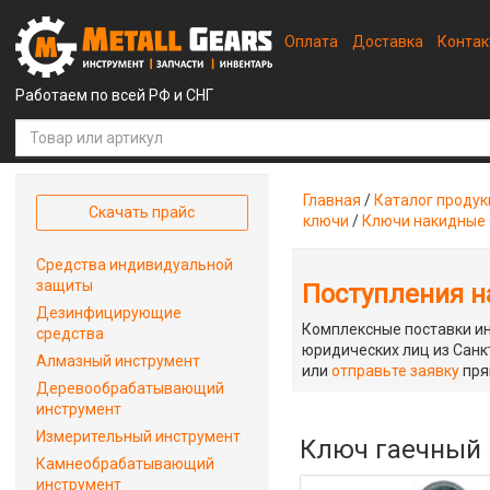
Оплата
Доставка
Конта
Работаем по всей РФ и СНГ
Главная
/
Каталог проду
Скачать прайс
ключи
/
Ключи накидные
Средства индивидуальной
защиты
Поступления на
Дезинфицирующие
Комплексные поставки ин
средства
юридических лиц из Санкт
Алмазный инструмент
или
отправьте заявку
пря
Деревообрабатывающий
инструмент
Измерительный инструмент
Ключ гаечный 
Камнеобрабатывающий
инструмент