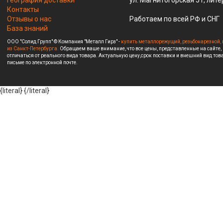
География доставки
ул. Магнитогорская 51, лите
Контакты
Отзывы о нас
Работаем по всей РФ и СНГ
База знаний
ООО "Солид Групп" © Компания "Металл Гирз" -
купить металлорежущий, резьбонарезной, 
из Санкт-Петербурга.
Обращаем ваше внимание, что все цены, представленные на сайте,
отличаться от реального вида товара. Актуальную цену,срок поставки и внешний вид това
письме по электронной почте.
{literal}
{/literal}