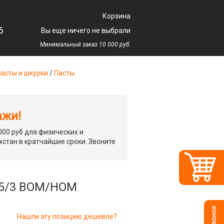
Корзина
6
Вы еще ничего не выбрали
у
Минимальный заказ 10 000 руб.
асты и шкурки
/
Пасты
ажи!
00 руб для физических и
хстан в кратчайшие сроки. Звоните
 5/3 ВОМ/НОМ
Нашли эту позицию дешевле?