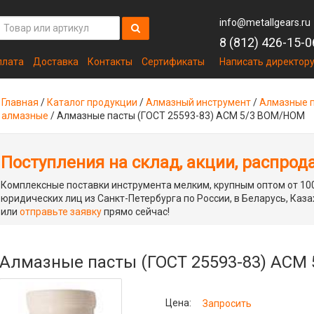
info@metallgears.ru
8 (812) 426-15-0
плата
Доставка
Контакты
Сертификаты
Написать директор
Главная
/
Каталог продукции
/
Алмазный инструмент
/
Алмазные п
алмазные
/
Алмазные пасты (ГОСТ 25593-83) АСМ 5/3 ВОМ/НОМ
Поступления на склад, акции, распрод
Комплексные поставки инструмента мелким, крупным оптом от 100
юридических лиц из Санкт-Петербурга по России, в Беларусь, Каза
или
отправьте заявку
прямо сейчас!
Алмазные пасты (ГОСТ 25593-83) АСМ
Цена:
Запросить