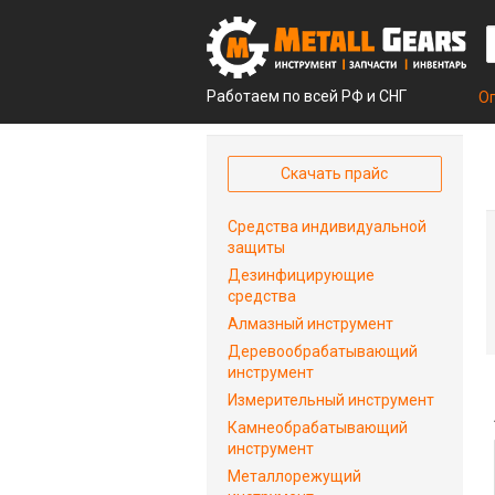
Работаем по всей РФ и СНГ
О
Скачать прайс
Средства индивидуальной
защиты
Дезинфицирующие
средства
Алмазный инструмент
Деревообрабатывающий
инструмент
Измерительный инструмент
Камнеобрабатывающий
инструмент
Металлорежущий