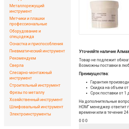
Металлорежущий
инструмент
Метчики и плашки
профессиональные
Оборудование и
спецодежда
Оснастка и приспособления
Пневматический инструмент
Уточняйте наличие Алмаз
Рекомендуем
Товар не подлежит обяза
Сверла
Возможны поставки в люб
Слесарно-монтажный
Преимущества:
инструмент
Гарантия производи
Строительный инструмент
Скидка на объем от
Фрезы по металлу
Срок поставки от 1 
Хозяйственный инструмент
На дополнительные вопро
Шлифовальный инструмент
НОМ" менеджер ответит по
времени или в течение 24
Электроинструменты
0 0 0