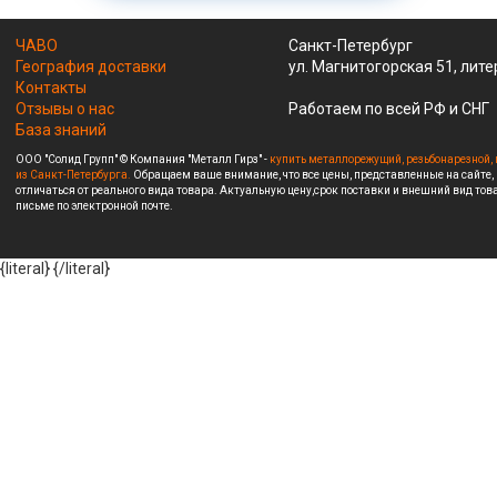
ЧАВО
Санкт-Петербург
География доставки
ул. Магнитогорская 51, лите
Контакты
Отзывы о нас
Работаем по всей РФ и СНГ
База знаний
ООО "Солид Групп" © Компания "Металл Гирз" -
купить металлорежущий, резьбонарезной, 
из Санкт-Петербурга.
Обращаем ваше внимание, что все цены, представленные на сайте,
отличаться от реального вида товара. Актуальную цену,срок поставки и внешний вид това
письме по электронной почте.
{literal}
{/literal}