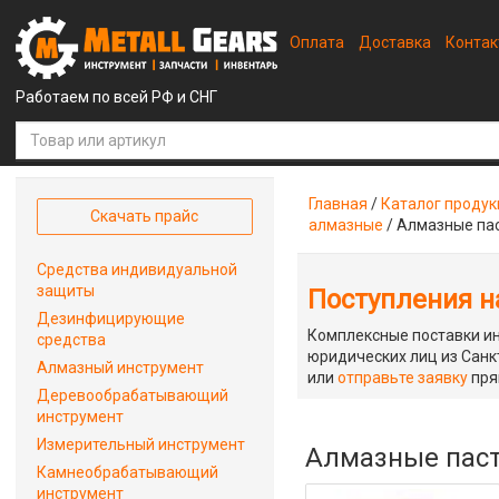
Оплата
Доставка
Конта
Работаем по всей РФ и СНГ
Главная
/
Каталог проду
Скачать прайс
алмазные
/
Алмазные па
Средства индивидуальной
защиты
Поступления на
Дезинфицирующие
Комплексные поставки ин
средства
юридических лиц из Санкт
Алмазный инструмент
или
отправьте заявку
пря
Деревообрабатывающий
инструмент
Измерительный инструмент
Алмазные паст
Камнеобрабатывающий
инструмент