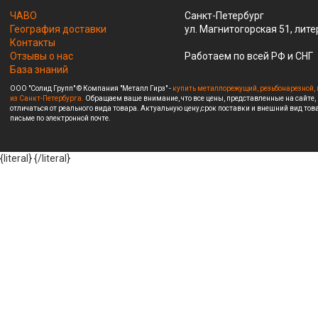
ЧАВО
Санкт-Петербург
География доставки
ул. Магнитогорская 51, лите
Контакты
Отзывы о нас
Работаем по всей РФ и СНГ
База знаний
ООО "Солид Групп" © Компания "Металл Гирз" -
купить металлорежущий, резьбонарезной, 
из Санкт-Петербурга.
Обращаем ваше внимание, что все цены, представленные на сайте,
отличаться от реального вида товара. Актуальную цену,срок поставки и внешний вид това
письме по электронной почте.
{literal}
{/literal}