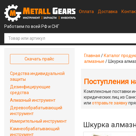
Оплата
Доставка
Конта
Работаем по всей РФ и СНГ
Главная
/
Каталог проду
Скачать прайс
алмазные
/
Шкурка алмаз
Средства индивидуальной
защиты
Поступления на
Дезинфицирующие
Комплексные поставки ин
средства
юридических лиц из Санкт
Алмазный инструмент
или
отправьте заявку
пря
Деревообрабатывающий
инструмент
Измерительный инструмент
Шкурка алмазн
Камнеобрабатывающий
инструмент