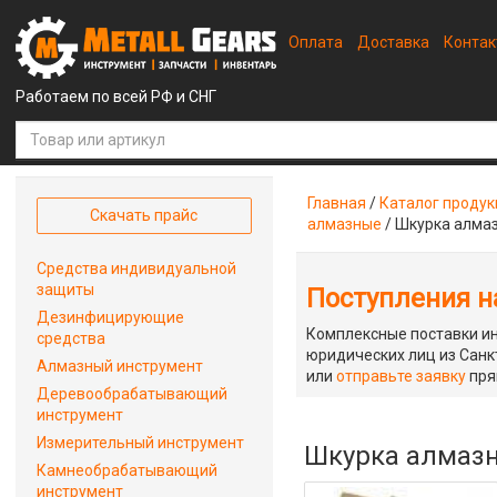
Оплата
Доставка
Конта
Работаем по всей РФ и СНГ
Главная
/
Каталог проду
Скачать прайс
алмазные
/
Шкурка алма
Средства индивидуальной
защиты
Поступления на
Дезинфицирующие
Комплексные поставки ин
средства
юридических лиц из Санкт
Алмазный инструмент
или
отправьте заявку
пря
Деревообрабатывающий
инструмент
Измерительный инструмент
Шкурка алмазн
Камнеобрабатывающий
инструмент