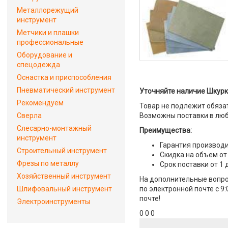
Металлорежущий
инструмент
Метчики и плашки
профессиональные
Оборудование и
спецодежда
Оснастка и приспособления
Пневматический инструмент
Уточняйте наличие Шкурк
Рекомендуем
Товар не подлежит обяза
Сверла
Возможны поставки в люб
Слесарно-монтажный
Преимущества:
инструмент
Гарантия производи
Строительный инструмент
Скидка на объем от
Фрезы по металлу
Срок поставки от 1 
Хозяйственный инструмент
На дополнительные вопро
Шлифовальный инструмент
по электронной почте с 9
почте!
Электроинструменты
0 0 0