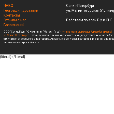
ЧАВО
Санкт-Петербург
География доставки
ул. Магнитогорская 51, лите
Контакты
Отзывы о нас
Работаем по всей РФ и СНГ
База знаний
ООО "Солид Групп" © Компания "Металл Гирз" -
купить металлорежущий, резьбонарезной, 
из Санкт-Петербурга.
Обращаем ваше внимание, что все цены, представленные на сайте,
отличаться от реального вида товара. Актуальную цену,срок поставки и внешний вид това
письме по электронной почте.
{literal}
{/literal}