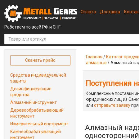
Оплата
Доставка
Конта
Работаем по всей РФ и СНГ
Главная
/
Каталог проду
Скачать прайс
алмазные
/
Алмазный над
Средства индивидуальной
защиты
Поступления на
Дезинфицирующие
Комплексные поставки ин
средства
юридических лиц из Санкт
Алмазный инструмент
или
отправьте заявку
пря
Деревообрабатывающий
инструмент
Измерительный инструмент
Алмазный надф
Камнеобрабатывающий
односторонний 
инструмент