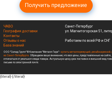
Получить предложение
ЧАВО
Санкт-Петербург
География доставки
ул. Магнитогорская 51, лите
Контакты
Отзывы о нас
Работаем по всей РФ и СНГ
База знаний
ООО "Солид Групп" © Компания "Металл Гирз" -
купить металлорежущий, резьбонарезной, 
из Санкт-Петербурга.
Обращаем ваше внимание, что все цены, представленные на сайте,
отличаться от реального вида товара. Актуальную цену,срок поставки и внешний вид това
письме по электронной почте.
{literal}
{/literal}