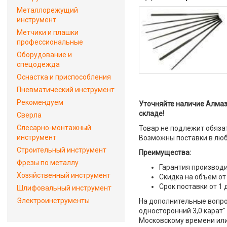
Металлорежущий
инструмент
Метчики и плашки
профессиональные
Оборудование и
спецодежда
Оснастка и приспособления
Пневматический инструмент
Рекомендуем
Уточняйте наличие Алмаз
складе!
Сверла
Слесарно-монтажный
Товар не подлежит обяза
инструмент
Возможны поставки в люб
Строительный инструмент
Преимущества:
Фрезы по металлу
Гарантия производи
Хозяйственный инструмент
Скидка на объем от
Срок поставки от 1 
Шлифовальный инструмент
Электроинструменты
На дополнительные вопро
односторонний 3,0 карат"
Московскому времени или 