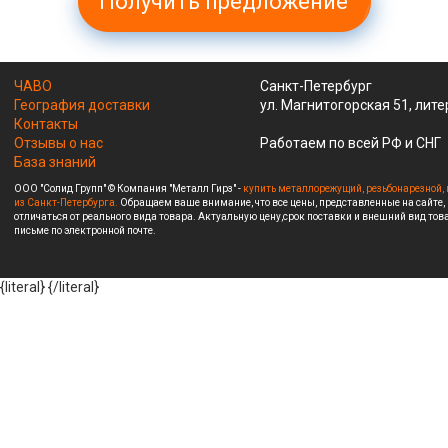
Получить предложение
ЧАВО
Санкт-Петербург
География доставки
ул. Магнитогорская 51, лите
Контакты
Отзывы о нас
Работаем по всей РФ и СНГ
База знаний
ООО "Солид Групп" © Компания "Металл Гирз" -
купить металлорежущий, резьбонарезной, 
из Санкт-Петербурга.
Обращаем ваше внимание, что все цены, представленные на сайте,
отличаться от реального вида товара. Актуальную цену,срок поставки и внешний вид това
письме по электронной почте.
{literal}
{/literal}