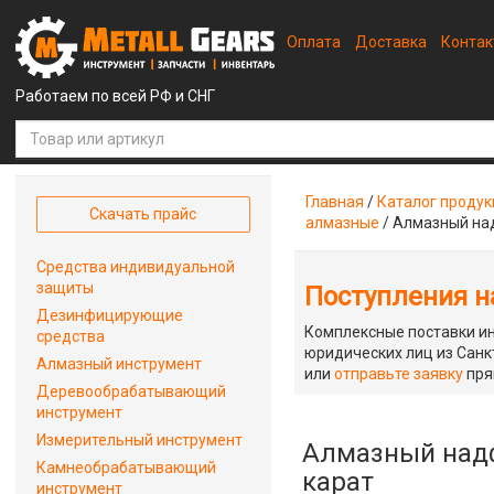
Оплата
Доставка
Конта
Работаем по всей РФ и СНГ
Главная
/
Каталог проду
Скачать прайс
алмазные
/
Алмазный над
Средства индивидуальной
защиты
Поступления на
Дезинфицирующие
Комплексные поставки ин
средства
юридических лиц из Санкт
Алмазный инструмент
или
отправьте заявку
пря
Деревообрабатывающий
инструмент
Измерительный инструмент
Алмазный надфи
Камнеобрабатывающий
карат
инструмент