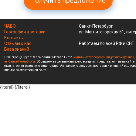
Получить предложение
ЧАВО
Санкт-Петербург
География доставки
ул. Магнитогорская 51, лите
Контакты
Отзывы о нас
Работаем по всей РФ и СНГ
База знаний
ООО "Солид Групп" © Компания "Металл Гирз" -
купить металлорежущий, резьбонарезной, 
из Санкт-Петербурга.
Обращаем ваше внимание, что все цены, представленные на сайте,
отличаться от реального вида товара. Актуальную цену,срок поставки и внешний вид това
письме по электронной почте.
{literal}
{/literal}