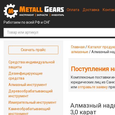
Оплата
Доставка
Конта
Работаем по всей РФ и СНГ
Главная
/
Каталог проду
Скачать прайс
алмазные
/
Алмазный над
Средства индивидуальной
защиты
Поступления на
Дезинфицирующие
Комплексные поставки ин
средства
юридических лиц из Санкт
Алмазный инструмент
или
отправьте заявку
пря
Деревообрабатывающий
инструмент
Измерительный инструмент
Алмазный надф
Камнеобрабатывающий
3,0 карат
инструмент