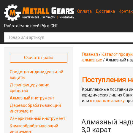
Оплата
Доставка
Конта
Работаем по всей РФ и СНГ
Главная
/
Каталог проду
Скачать прайс
алмазные
/
Алмазный над
Средства индивидуальной
защиты
Поступления на
Дезинфицирующие
Комплексные поставки ин
средства
юридических лиц из Санкт
Алмазный инструмент
или
отправьте заявку
пря
Деревообрабатывающий
инструмент
Измерительный инструмент
Алмазный надф
Камнеобрабатывающий
3,0 карат
инструмент