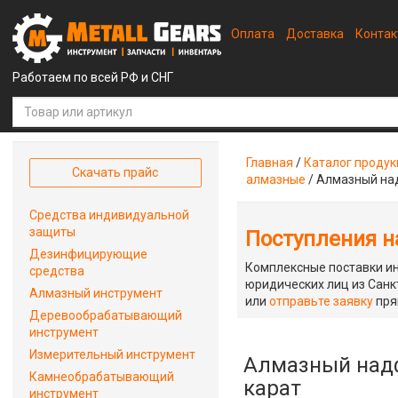
Оплата
Доставка
Конта
Работаем по всей РФ и СНГ
Главная
/
Каталог проду
Скачать прайс
алмазные
/
Алмазный над
Средства индивидуальной
защиты
Поступления на
Дезинфицирующие
Комплексные поставки ин
средства
юридических лиц из Санкт
Алмазный инструмент
или
отправьте заявку
пря
Деревообрабатывающий
инструмент
Измерительный инструмент
Алмазный надфи
Камнеобрабатывающий
карат
инструмент