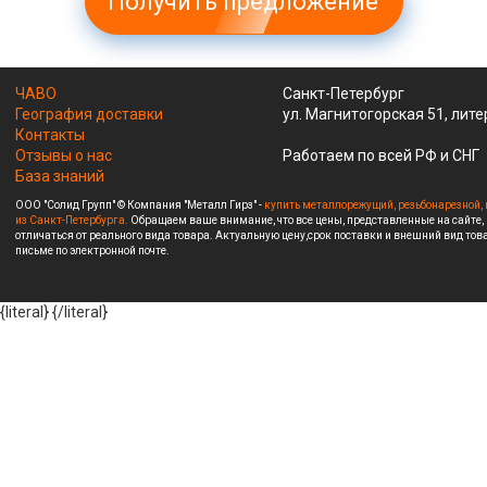
Получить предложение
ЧАВО
Санкт-Петербург
География доставки
ул. Магнитогорская 51, лите
Контакты
Отзывы о нас
Работаем по всей РФ и СНГ
База знаний
ООО "Солид Групп" © Компания "Металл Гирз" -
купить металлорежущий, резьбонарезной, 
из Санкт-Петербурга.
Обращаем ваше внимание, что все цены, представленные на сайте,
отличаться от реального вида товара. Актуальную цену,срок поставки и внешний вид това
письме по электронной почте.
{literal}
{/literal}