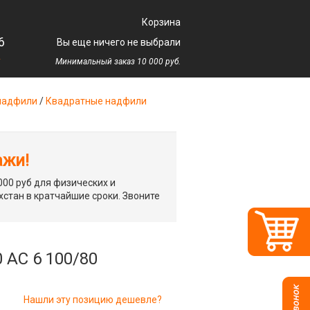
Корзина
6
Вы еще ничего не выбрали
у
Минимальный заказ 10 000 руб.
надфили
/
Квадратные надфили
ажи!
00 руб для физических и
хстан в кратчайшие сроки. Звоните
 АС 6 100/80
Нашли эту позицию дешевле?