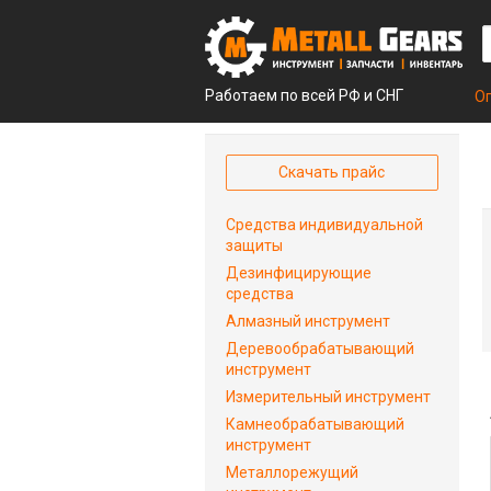
Работаем по всей РФ и СНГ
О
Скачать прайс
Средства индивидуальной
защиты
Дезинфицирующие
средства
Алмазный инструмент
Деревообрабатывающий
инструмент
Измерительный инструмент
Камнеобрабатывающий
инструмент
Металлорежущий