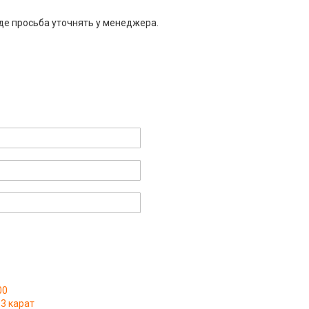
де просьба уточнять у менеджера.
00
3 карат