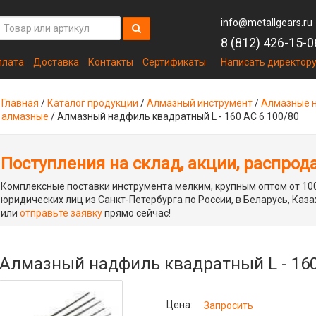
info@metallgears.ru
8 (812) 426-15-0
плата
Доставка
Контакты
Сертификаты
Написать директор
Главная
/
Каталог продукции
/
Алмазный инструмент
/
Алмазные 
алмазные
/
Алмазный надфиль квадратный L - 160 АС 6 100/80
Поступления на склад, акции, распрод
Комплексные поставки инструмента мелким, крупным оптом от 100
юридических лиц из Санкт-Петербурга по России, в Беларусь, Каза
или
отправьте заявку
прямо сейчас!
Алмазный надфиль квадратный L - 160
Цена:
Запросить