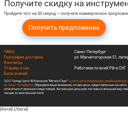
Получите скидку на инструме
Пройдите тест на 30 секунд — получите коммерческое предложе
Получить предложение
ЧАВО
Санкт-Петербург
География доставки
ул. Магнитогорская 51, лите
Контакты
Отзывы о нас
Работаем по всей РФ и СНГ
База знаний
ООО "Солид Групп" © Компания "Металл Гирз" -
купить металлорежущий, резьбонарезной, 
из Санкт-Петербурга.
Обращаем ваше внимание, что все цены, представленные на сайте,
отличаться от реального вида товара. Актуальную цену,срок поставки и внешний вид това
письме по электронной почте.
{literal}
{/literal}