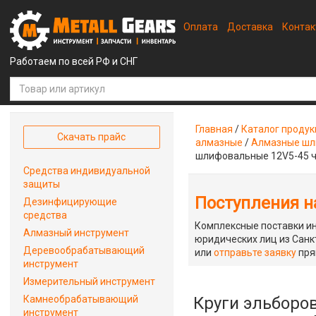
Оплата
Доставка
Конта
Работаем по всей РФ и СНГ
Главная
/
Каталог проду
Скачать прайс
алмазные
/
Алмазные шл
шлифовальные 12V5-45 ч
Средства индивидуальной
защиты
Поступления на
Дезинфицирующие
средства
Комплексные поставки ин
Алмазный инструмент
юридических лиц из Санкт
Деревообрабатывающий
или
отправьте заявку
пря
инструмент
Измерительный инструмент
Камнеобрабатывающий
Круги эльборо
инструмент