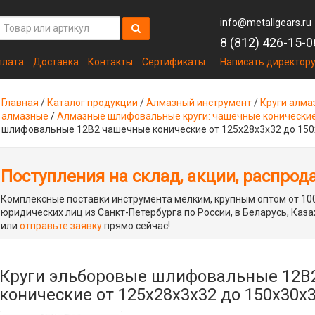
info@metallgears.ru
8 (812) 426-15-0
плата
Доставка
Контакты
Сертификаты
Написать директор
Главная
/
Каталог продукции
/
Алмазный инструмент
/
Круги алма
алмазные
/
Алмазные шлифовальные круги: чашечные конически
шлифовальные 12B2 чашечные конические от 125х28х3х32 до 150
Поступления на склад, акции, распрод
Комплексные поставки инструмента мелким, крупным оптом от 100
юридических лиц из Санкт-Петербурга по России, в Беларусь, Каза
или
отправьте заявку
прямо сейчас!
Круги эльборовые шлифовальные 12B
конические от 125х28х3х32 до 150х30х