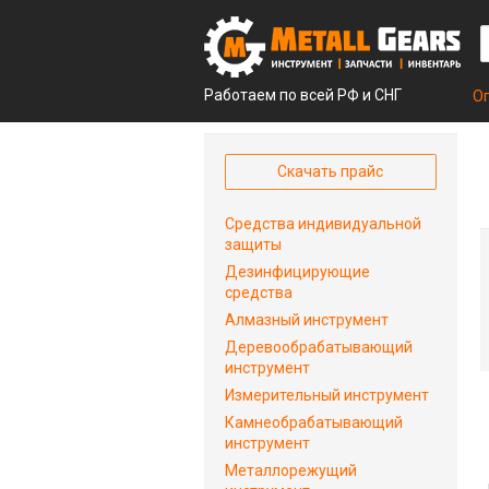
Работаем по всей РФ и СНГ
О
Скачать прайс
Средства индивидуальной
защиты
Дезинфицирующие
средства
Алмазный инструмент
Деревообрабатывающий
инструмент
Измерительный инструмент
Камнеобрабатывающий
инструмент
Металлорежущий