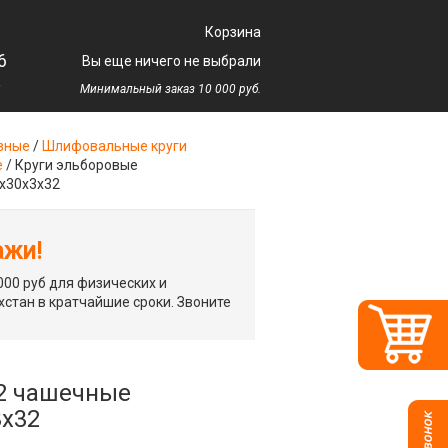
Корзина
6
Вы еще ничего не выбрали
у
Минимальный заказ 10 000 руб.
зные
/
Шлифовальные круги
е
/
Круги эльборовые
х30х3х32
ажи!
00 руб для физических и
хстан в кратчайшие сроки. Звоните
2 чашечные
3х32