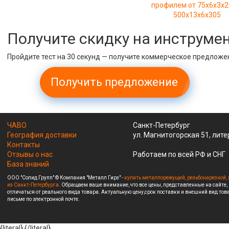
профилем от 75х6х3х2
500х13х6х305
Получите скидку на инструме
Пройдите тест на 30 секунд — получите коммерческое предложе
Получить предложение
ЧАВО
Санкт-Петербург
География доставки
ул. Магнитогорская 51, лите
Контакты
Отзывы о нас
Работаем по всей РФ и СНГ
База знаний
ООО "Солид Групп" © Компания "Металл Гирз" -
купить металлорежущий, резьбонарезной, 
из Санкт-Петербурга.
Обращаем ваше внимание, что все цены, представленные на сайте,
отличаться от реального вида товара. Актуальную цену,срок поставки и внешний вид това
письме по электронной почте.
{literal}
{/literal}