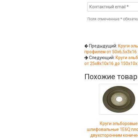
Поля отмеченные
*
обязате
Предыдущий:
Круги эл
профилем от 50х6,5х3х16 
Следующий:
Круги эль
от 25х8х10х16 до 150х10
Похожие това
Круги эльборовые
шлифовальные 1Е6Q пло
двухсторонним кониче