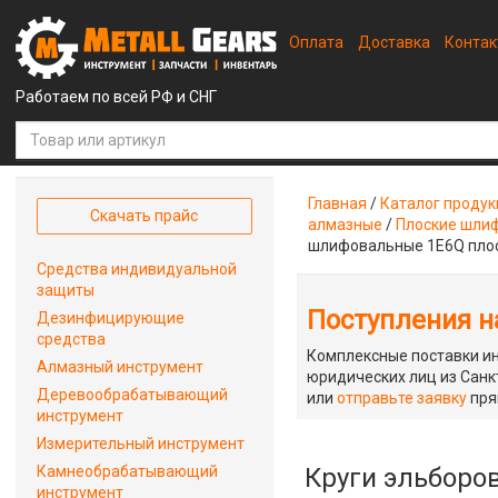
Оплата
Доставка
Конта
Работаем по всей РФ и СНГ
Главная
/
Каталог проду
Скачать прайс
алмазные
/
Плоские шлиф
шлифовальные 1Е6Q плос
Средства индивидуальной
защиты
Поступления на
Дезинфицирующие
средства
Комплексные поставки ин
Алмазный инструмент
юридических лиц из Санкт
Деревообрабатывающий
или
отправьте заявку
пря
инструмент
Измерительный инструмент
Камнеобрабатывающий
Круги эльборо
инструмент