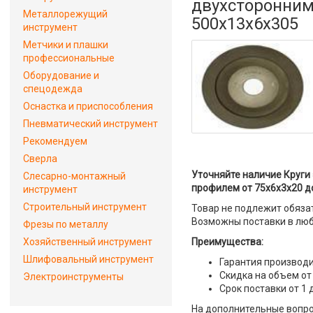
двухсторонним
Металлорежущий
500х13х6х305
инструмент
Метчики и плашки
профессиональные
Оборудование и
спецодежда
Оснастка и приспособления
Пневматический инструмент
Рекомендуем
Сверла
Уточняйте наличие Круги
Слесарно-монтажный
профилем от 75х6х3х20 до
инструмент
Строительный инструмент
Товар не подлежит обяза
Возможны поставки в люб
Фрезы по металлу
Хозяйственный инструмент
Преимущества:
Шлифовальный инструмент
Гарантия производи
Скидка на объем от
Электроинструменты
Срок поставки от 1 
На дополнительные вопро