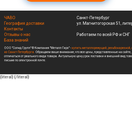
ЧАВО
Санкт-Петербург
География доставки
ул. Магнитогорская 51, лите
Контакты
Отзывы о нас
Работаем по всей РФ и СНГ
База знаний
ООО "Солид Групп" © Компания "Металл Гирз" -
купить металлорежущий, резьбонарезной, 
из Санкт-Петербурга.
Обращаем ваше внимание, что все цены, представленные на сайте,
отличаться от реального вида товара. Актуальную цену,срок поставки и внешний вид това
письме по электронной почте.
{literal}
{/literal}