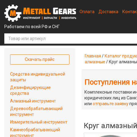
Оплата
Доставка
Конта
Работаем по всей РФ и СНГ
Главная
/
Каталог проду
Скачать прайс
алмазные
/
Круг алмазны
Средства индивидуальной
защиты
Поступления на
Дезинфицирующие
Комплексные поставки ин
средства
юридических лиц из Санкт
Алмазный инструмент
или
отправьте заявку
пря
Деревообрабатывающий
инструмент
Измерительный инструмент
Круг алмазный
Камнеобрабатывающий
инструмент