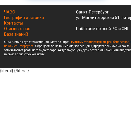
ЧАВО
Санкт-Петербург
География доставки
ул. Магнитогорская 51, лите
Контакты
Отзывы о нас
Работаем по всей РФ и СНГ
База знаний
ООО "Солид Групп" © Компания "Металл Гирз" -
купить металлорежущий, резьбонарезной, 
из Санкт-Петербурга.
Обращаем ваше внимание, что все цены, представленные на сайте,
отличаться от реального вида товара. Актуальную цену,срок поставки и внешний вид това
письме по электронной почте.
{literal}
{/literal}