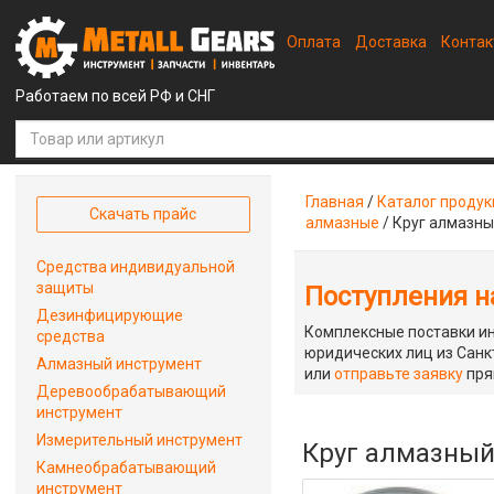
Оплата
Доставка
Конта
Работаем по всей РФ и СНГ
Главная
/
Каталог проду
Скачать прайс
алмазные
/
Круг алмазны
Средства индивидуальной
защиты
Поступления на
Дезинфицирующие
Комплексные поставки ин
средства
юридических лиц из Санкт
Алмазный инструмент
или
отправьте заявку
пря
Деревообрабатывающий
инструмент
Измерительный инструмент
Круг алмазный
Камнеобрабатывающий
инструмент