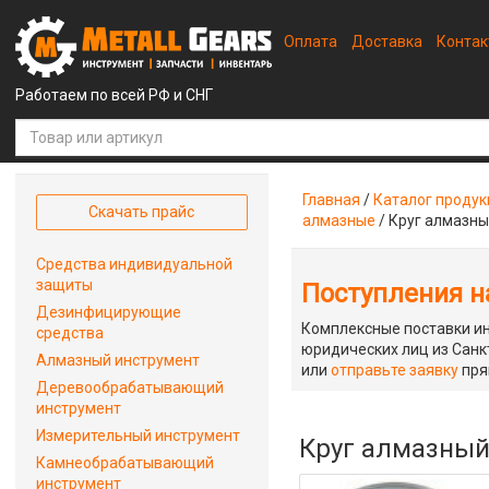
Оплата
Доставка
Конта
Работаем по всей РФ и СНГ
Главная
/
Каталог проду
Скачать прайс
алмазные
/
Круг алмазны
Средства индивидуальной
защиты
Поступления на
Дезинфицирующие
Комплексные поставки ин
средства
юридических лиц из Санкт
Алмазный инструмент
или
отправьте заявку
пря
Деревообрабатывающий
инструмент
Измерительный инструмент
Круг алмазный
Камнеобрабатывающий
инструмент