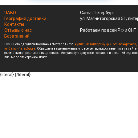
ЧАВО
Санкт-Петербург
География доставки
ул. Магнитогорская 51, лите
Контакты
Отзывы о нас
Работаем по всей РФ и СНГ
База знаний
ООО "Солид Групп" © Компания "Металл Гирз" -
купить металлорежущий, резьбонарезной, 
из Санкт-Петербурга.
Обращаем ваше внимание, что все цены, представленные на сайте,
отличаться от реального вида товара. Актуальную цену,срок поставки и внешний вид това
письме по электронной почте.
{literal}
{/literal}