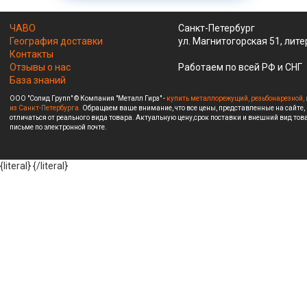
ЧАВО
Санкт-Петербург
География доставки
ул. Магнитогорская 51, лите
Контакты
Отзывы о нас
Работаем по всей РФ и СНГ
База знаний
ООО "Солид Групп" © Компания "Металл Гирз" -
купить металлорежущий, резьбонарезной, 
из Санкт-Петербурга.
Обращаем ваше внимание, что все цены, представленные на сайте,
отличаться от реального вида товара. Актуальную цену,срок поставки и внешний вид това
письме по электронной почте.
{literal}
{/literal}