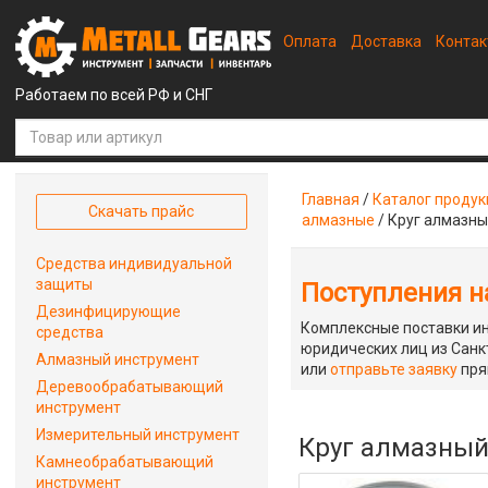
Оплата
Доставка
Конта
Работаем по всей РФ и СНГ
Главная
/
Каталог проду
Скачать прайс
алмазные
/
Круг алмазны
Средства индивидуальной
защиты
Поступления на
Дезинфицирующие
Комплексные поставки ин
средства
юридических лиц из Санкт
Алмазный инструмент
или
отправьте заявку
пря
Деревообрабатывающий
инструмент
Измерительный инструмент
Круг алмазный 
Камнеобрабатывающий
инструмент