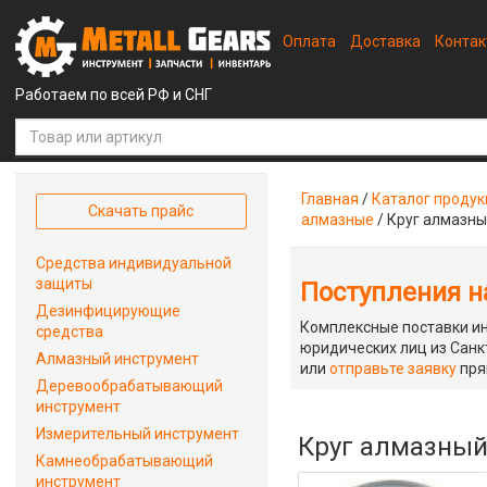
Оплата
Доставка
Конта
Работаем по всей РФ и СНГ
Главная
/
Каталог проду
Скачать прайс
алмазные
/
Круг алмазны
Средства индивидуальной
защиты
Поступления на
Дезинфицирующие
Комплексные поставки ин
средства
юридических лиц из Санкт
Алмазный инструмент
или
отправьте заявку
пря
Деревообрабатывающий
инструмент
Измерительный инструмент
Круг алмазный 
Камнеобрабатывающий
инструмент