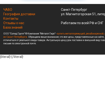
ЧАВО
Санкт-Петербург
География доставки
ул. Магнитогорская 51, лите
Контакты
Отзывы о нас
Работаем по всей РФ и СНГ
База знаний
ООО "Солид Групп" © Компания "Металл Гирз" -
купить металлорежущий, резьбонарезной, 
из Санкт-Петербурга.
Обращаем ваше внимание, что все цены, представленные на сайте,
отличаться от реального вида товара. Актуальную цену,срок поставки и внешний вид това
письме по электронной почте.
{literal}
{/literal}