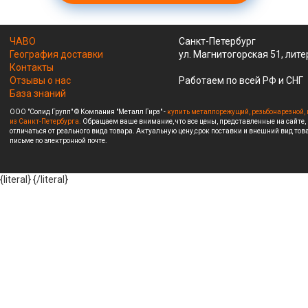
ЧАВО
Санкт-Петербург
География доставки
ул. Магнитогорская 51, лите
Контакты
Отзывы о нас
Работаем по всей РФ и СНГ
База знаний
ООО "Солид Групп" © Компания "Металл Гирз" -
купить металлорежущий, резьбонарезной, 
из Санкт-Петербурга.
Обращаем ваше внимание, что все цены, представленные на сайте,
отличаться от реального вида товара. Актуальную цену,срок поставки и внешний вид това
письме по электронной почте.
{literal}
{/literal}