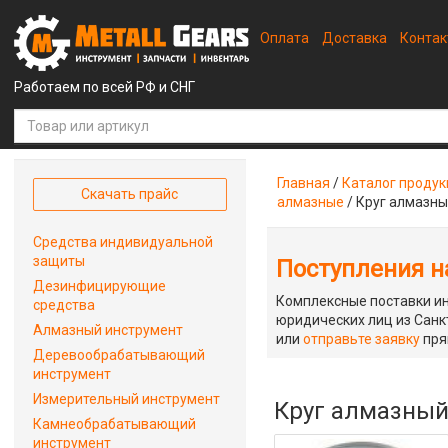
Оплата
Доставка
Конта
Работаем по всей РФ и СНГ
Главная
/
Каталог проду
Скачать прайс
алмазные
/
Круг алмазны
Средства индивидуальной
защиты
Поступления на
Дезинфицирующие
Комплексные поставки ин
средства
юридических лиц из Санкт
Алмазный инструмент
или
отправьте заявку
пря
Деревообрабатывающий
инструмент
Измерительный инструмент
Круг алмазный 
Камнеобрабатывающий
инструмент