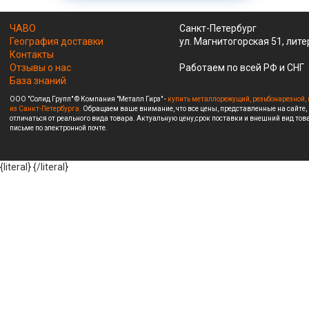
ЧАВО
Санкт-Петербург
География доставки
ул. Магнитогорская 51, лите
Контакты
Отзывы о нас
Работаем по всей РФ и СНГ
База знаний
ООО "Солид Групп" © Компания "Металл Гирз" -
купить металлорежущий, резьбонарезной, 
из Санкт-Петербурга.
Обращаем ваше внимание, что все цены, представленные на сайте,
отличаться от реального вида товара. Актуальную цену,срок поставки и внешний вид това
письме по электронной почте.
{literal}
{/literal}