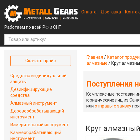
Оплата
Доставка
Конта
Работаем по всей РФ и СНГ
Главная
/
Каталог проду
Скачать прайс
алмазные
/
Круг алмазны
Средства индивидуальной
защиты
Поступления на
Дезинфицирующие
Комплексные поставки ин
средства
юридических лиц из Санкт
Алмазный инструмент
или
отправьте заявку
пря
Деревообрабатывающий
инструмент
Измерительный инструмент
Круг алмазный
Камнеобрабатывающий
инструмент