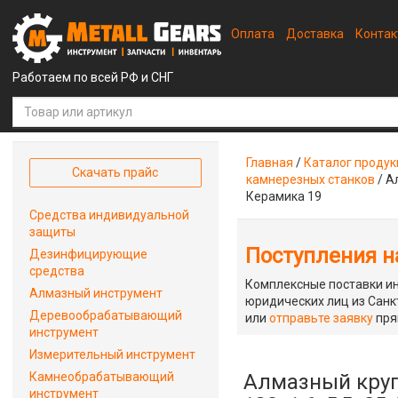
Оплата
Доставка
Конта
Работаем по всей РФ и СНГ
Главная
/
Каталог проду
Скачать прайс
камнерезных станков
/
А
Керамика 19
Средства индивидуальной
защиты
Поступления на
Дезинфицирующие
средства
Комплексные поставки ин
Алмазный инструмент
юридических лиц из Санкт
Деревообрабатывающий
или
отправьте заявку
пря
инструмент
Измерительный инструмент
Камнеобрабатывающий
Алмазный круг
инструмент