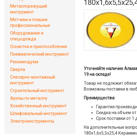
180x1,6x5,5x25
Металлорежущий
инструмент
Метчики и плашки
профессиональные
Оборудование и
спецодежда
Оснастка и приспособления
Пневматический инструмент
Рекомендуем
Уточняйте наличие Алмаз
Сверла
19 на складе!
Слесарно-монтажный
инструмент
Товар не подлежит обяза
Возможны поставки в люб
Строительный инструмент
Преимущества:
Фрезы по металлу
Хозяйственный инструмент
Гарантия производи
Скидка на объем от
Шлифовальный инструмент
Срок поставки от 1 
Электроинструменты
На дополнительные вопро
180x1,6x5,5x25,4 Керамика