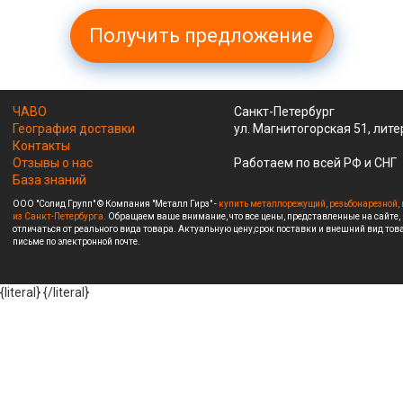
Получить предложение
ЧАВО
Санкт-Петербург
География доставки
ул. Магнитогорская 51, лите
Контакты
Отзывы о нас
Работаем по всей РФ и СНГ
База знаний
ООО "Солид Групп" © Компания "Металл Гирз" -
купить металлорежущий, резьбонарезной, 
из Санкт-Петербурга.
Обращаем ваше внимание, что все цены, представленные на сайте,
отличаться от реального вида товара. Актуальную цену,срок поставки и внешний вид това
письме по электронной почте.
{literal}
{/literal}