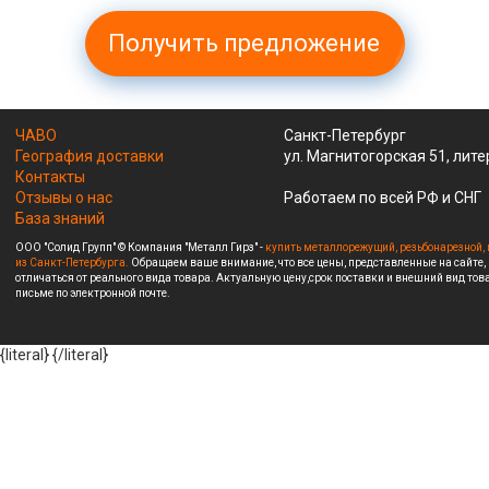
Получить предложение
ЧАВО
Санкт-Петербург
География доставки
ул. Магнитогорская 51, лите
Контакты
Отзывы о нас
Работаем по всей РФ и СНГ
База знаний
ООО "Солид Групп" © Компания "Металл Гирз" -
купить металлорежущий, резьбонарезной, 
из Санкт-Петербурга.
Обращаем ваше внимание, что все цены, представленные на сайте,
отличаться от реального вида товара. Актуальную цену,срок поставки и внешний вид това
письме по электронной почте.
{literal}
{/literal}