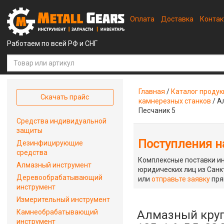
Оплата
Доставка
Конта
Работаем по всей РФ и СНГ
Главная
/
Каталог проду
Скачать прайс
камнерезных станков
/
А
Песчаник 5
Средства индивидуальной
защиты
Поступления на
Дезинфицирующие
средства
Комплексные поставки ин
Алмазный инструмент
юридических лиц из Санкт
Деревообрабатывающий
или
отправьте заявку
пря
инструмент
Измерительный инструмент
Камнеобрабатывающий
Алмазный круг
инструмент