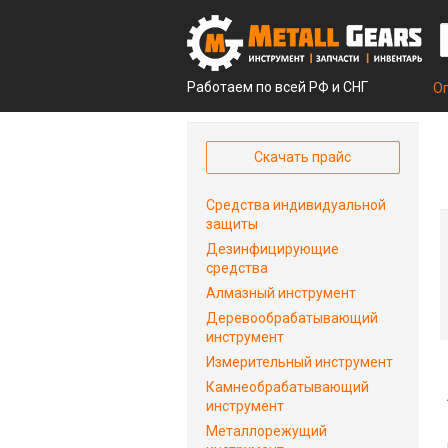
Работаем по всей РФ и СНГ
О
Скачать прайс
Средства индивидуальной
защиты
Дезинфицирующие
средства
Алмазный инструмент
Деревообрабатывающий
инструмент
Измерительный инструмент
Камнеобрабатывающий
инструмент
Металлорежущий