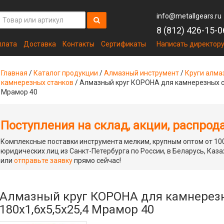
info@metallgears.ru
8 (812) 426-15-0
плата
Доставка
Контакты
Сертификаты
Написать директор
Главная
/
Каталог продукции
/
Алмазный инструмент
/
Круги алма
камнерезных станков
/
Алмазный круг КОРОНА для камнерезных ст
Мрамор 40
Поступления на склад, акции, распрод
Комплексные поставки инструмента мелким, крупным оптом от 100
юридических лиц из Санкт-Петербурга по России, в Беларусь, Каза
или
отправьте заявку
прямо сейчас!
Алмазный круг КОРОНА для камнерезн
180x1,6x5,5x25,4 Мрамор 40