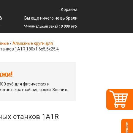
Корзина
6
Вы еще ничего не выбрали
у
Минимальный заказ 10 000 руб.
зные
/
Алмазные круги для
анков 1A1R 180x1,6x5,5x25,4
ажи!
00 руб для физических и
хстан в кратчайшие сроки. Звоните
ых станков 1A1R