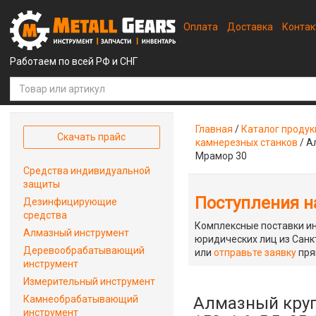
Оплата
Доставка
Конта
Работаем по всей РФ и СНГ
Главная
/
Каталог проду
Скачать прайс
камнерезных станков
/
А
Мрамор 30
Средства индивидуальной
защиты
Поступления на
Дезинфицирующие
средства
Комплексные поставки ин
Алмазный инструмент
юридических лиц из Санкт
Деревообрабатывающий
или
отправьте заявку
пря
инструмент
Измерительный инструмент
Камнеобрабатывающий
Алмазный круг
инструмент