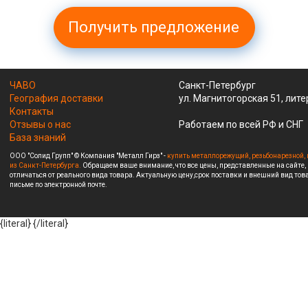
Получить предложение
ЧАВО
Санкт-Петербург
География доставки
ул. Магнитогорская 51, лите
Контакты
Отзывы о нас
Работаем по всей РФ и СНГ
База знаний
ООО "Солид Групп" © Компания "Металл Гирз" -
купить металлорежущий, резьбонарезной, 
из Санкт-Петербурга.
Обращаем ваше внимание, что все цены, представленные на сайте,
отличаться от реального вида товара. Актуальную цену,срок поставки и внешний вид това
письме по электронной почте.
{literal}
{/literal}