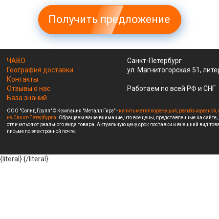
Получить предложение
ЧАВО
Санкт-Петербург
География доставки
ул. Магнитогорская 51, лите
Контакты
Отзывы о нас
Работаем по всей РФ и СНГ
База знаний
ООО "Солид Групп" © Компания "Металл Гирз" -
купить металлорежущий, резьбонарезной, 
из Санкт-Петербурга.
Обращаем ваше внимание, что все цены, представленные на сайте,
отличаться от реального вида товара. Актуальную цену,срок поставки и внешний вид това
письме по электронной почте.
{literal}
{/literal}