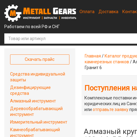
Оплата
Доставка
Конта
Работаем по всей РФ и СНГ
Главная
/
Каталог проду
Скачать прайс
камнерезных станков
/
А
Гранит 6
Средства индивидуальной
защиты
Поступления на
Дезинфицирующие
средства
Комплексные поставки ин
Алмазный инструмент
юридических лиц из Санкт
Деревообрабатывающий
или
отправьте заявку
пря
инструмент
Измерительный инструмент
Камнеобрабатывающий
Алмазный круг
инструмент