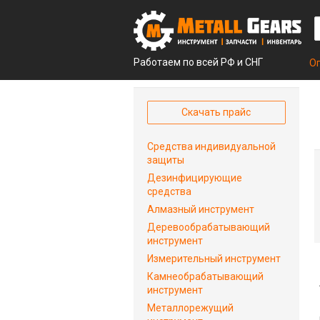
Работаем по всей РФ и СНГ
О
Скачать прайс
Средства индивидуальной
защиты
Дезинфицирующие
средства
Алмазный инструмент
Деревообрабатывающий
инструмент
Измерительный инструмент
Камнеобрабатывающий
инструмент
Металлорежущий