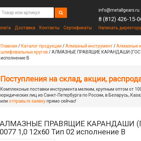
info@metallgears.ru
8 (812) 426-15-0
плата
Доставка
Контакты
Сертификаты
Написать директор
Главная
/
Каталог продукции
/
Алмазный инструмент
/
Алмазные к
шлифовальных кругов
/
АЛМАЗНЫЕ ПРАВЯЩИЕ КАРАНДАШИ (ГОСТ 60
исполнение В
Поступления на склад, акции, распрод
Комплексные поставки инструмента мелким, крупным оптом от 100
юридических лиц из Санкт-Петербурга по России, в Беларусь, Каза
или
отправьте заявку
прямо сейчас!
АЛМАЗНЫЕ ПРАВЯЩИЕ КАРАНДАШИ (ГОС
0077 1,0 12х60 Тип 02 исполнение В