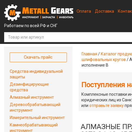
Оплата
Доставка
Конта
Работаем по всей РФ и СНГ
Главная
/
Каталог проду
Скачать прайс
шлифовальных кругов
/
А
исполнение В
Средства индивидуальной
защиты
Поступления на
Дезинфицирующие
средства
Комплексные поставки ин
Алмазный инструмент
юридических лиц из Санкт
Деревообрабатывающий
или
отправьте заявку
пря
инструмент
Измерительный инструмент
Камнеобрабатывающий
АЛМАЗНЫЕ ПРА
инструмент