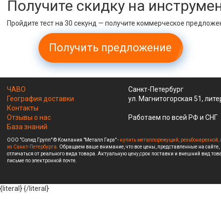
Получите скидку на инструме
Пройдите тест на 30 секунд — получите коммерческое предложе
Получить предложение
ЧАВО
Санкт-Петербург
География доставки
ул. Магнитогорская 51, лите
Контакты
Отзывы о нас
Работаем по всей РФ и СНГ
База знаний
ООО "Солид Групп" © Компания "Металл Гирз" -
купить металлорежущий, резьбонарезной, 
из Санкт-Петербурга.
Обращаем ваше внимание, что все цены, представленные на сайте,
отличаться от реального вида товара. Актуальную цену,срок поставки и внешний вид това
письме по электронной почте.
{literal}
{/literal}