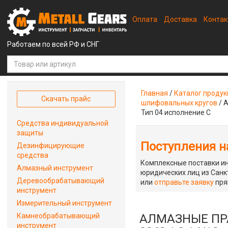
Оплата
Доставка
Конта
Работаем по всей РФ и СНГ
Главная
/
Каталог проду
Скачать прайс
шлифовальных кругов
/
А
Тип 04 исполнение С
Средства индивидуальной
защиты
Поступления на
Дезинфицирующие
средства
Комплексные поставки ин
Алмазный инструмент
юридических лиц из Санкт
Деревообрабатывающий
или
отправьте заявку
пря
инструмент
Измерительный инструмент
Камнеобрабатывающий
АЛМАЗНЫЕ ПРА
инструмент