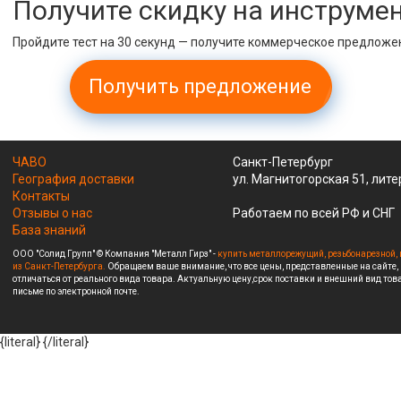
Получите скидку на инструме
Пройдите тест на 30 секунд — получите коммерческое предложе
Получить предложение
ЧАВО
Санкт-Петербург
География доставки
ул. Магнитогорская 51, лите
Контакты
Отзывы о нас
Работаем по всей РФ и СНГ
База знаний
ООО "Солид Групп" © Компания "Металл Гирз" -
купить металлорежущий, резьбонарезной, 
из Санкт-Петербурга.
Обращаем ваше внимание, что все цены, представленные на сайте,
отличаться от реального вида товара. Актуальную цену,срок поставки и внешний вид това
письме по электронной почте.
{literal}
{/literal}