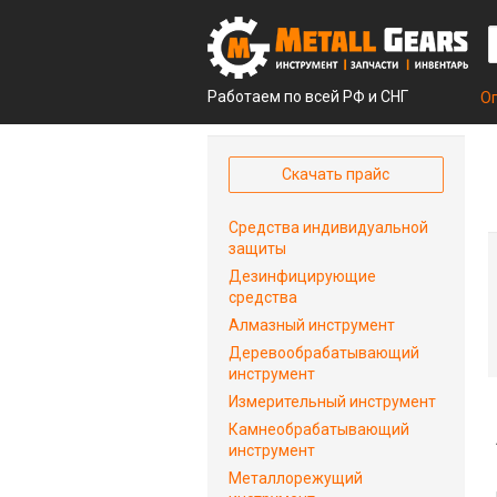
Работаем по всей РФ и СНГ
О
Скачать прайс
Средства индивидуальной
защиты
Дезинфицирующие
средства
Алмазный инструмент
Деревообрабатывающий
инструмент
Измерительный инструмент
Камнеобрабатывающий
инструмент
Металлорежущий