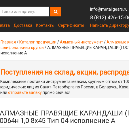
info@metallgears.ru
8 (812) 426-15-0
плата
Доставка
Контакты
Сертификаты
Написать директор
Главная
/
Каталог продукции
/
Алмазный инструмент
/
Алмазные к
шлифовальных кругов
/
АЛМАЗНЫЕ ПРАВЯЩИЕ КАРАНДАШИ (ГОСТ 60
исполнение А
Поступления на склад, акции, распрод
Комплексные поставки инструмента мелким, крупным оптом от 100
юридических лиц из Санкт-Петербурга по России, в Беларусь, Каза
или
отправьте заявку
прямо сейчас!
АЛМАЗНЫЕ ПРАВЯЩИЕ КАРАНДАШИ (ГОС
0064н 1,0 8х45 Тип 04 исполнение А