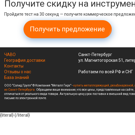
Получите скидку на инструме
Пройдите тест на 30 секунд — получите коммерческое предложе
Получить предложение
ЧАВО
Санкт-Петербург
География доставки
ул. Магнитогорская 51, лите
Контакты
Отзывы о нас
Работаем по всей РФ и СНГ
База знаний
ООО "Солид Групп" © Компания "Металл Гирз" -
купить металлорежущий, резьбонарезной, 
из Санкт-Петербурга.
Обращаем ваше внимание, что все цены, представленные на сайте,
отличаться от реального вида товара. Актуальную цену,срок поставки и внешний вид това
письме по электронной почте.
{literal}
{/literal}