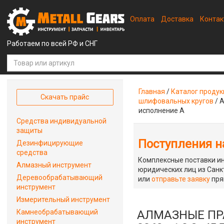
Оплата
Доставка
Конта
Работаем по всей РФ и СНГ
Главная
/
Каталог проду
Скачать прайс
шлифовальных кругов
/
А
исполнение А
Средства индивидуальной
защиты
Поступления на
Дезинфицирующие
средства
Комплексные поставки ин
Алмазный инструмент
юридических лиц из Санкт
Деревообрабатывающий
или
отправьте заявку
пря
инструмент
Измерительный инструмент
Камнеобрабатывающий
АЛМАЗНЫЕ ПРА
инструмент