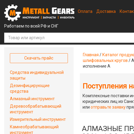
Оплата
Доставка
Конта
Работаем по всей РФ и СНГ
Главная
/
Каталог проду
Скачать прайс
шлифовальных кругов
/
А
исполнение А
Средства индивидуальной
защиты
Поступления на
Дезинфицирующие
средства
Комплексные поставки ин
Алмазный инструмент
юридических лиц из Санкт
Деревообрабатывающий
или
отправьте заявку
пря
инструмент
Измерительный инструмент
Камнеобрабатывающий
АЛМАЗНЫЕ ПРА
инструмент