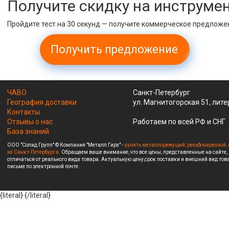
Получите скидку на инструме
Пройдите тест на 30 секунд — получите коммерческое предложе
Получить предложение
ЧАВО
Санкт-Петербург
География доставки
ул. Магнитогорская 51, лите
Контакты
Отзывы о нас
Работаем по всей РФ и СНГ
База знаний
ООО "Солид Групп" © Компания "Металл Гирз" -
купить металлорежущий, резьбонарезной, 
из Санкт-Петербурга.
Обращаем ваше внимание, что все цены, представленные на сайте,
отличаться от реального вида товара. Актуальную цену,срок поставки и внешний вид това
письме по электронной почте.
{literal}
{/literal}