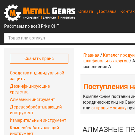
Оплата
Доставка
Конта
Работаем по всей РФ и СНГ
Главная
/
Каталог проду
Скачать прайс
шлифовальных кругов
/
А
исполнение А
Средства индивидуальной
защиты
Поступления на
Дезинфицирующие
средства
Комплексные поставки ин
Алмазный инструмент
юридических лиц из Санкт
Деревообрабатывающий
или
отправьте заявку
пря
инструмент
Измерительный инструмент
Камнеобрабатывающий
АЛМАЗНЫЕ ПРА
инструмент