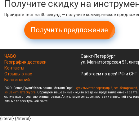
Получите скидку на инструме
Пройдите тест на 30 секунд — получите коммерческое предложе
Получить предложение
ЧАВО
Санкт-Петербург
География доставки
ул. Магнитогорская 51, лите
Контакты
Отзывы о нас
Работаем по всей РФ и СНГ
База знаний
ООО "Солид Групп" © Компания "Металл Гирз" -
купить металлорежущий, резьбонарезной, 
из Санкт-Петербурга.
Обращаем ваше внимание, что все цены, представленные на сайте,
отличаться от реального вида товара. Актуальную цену,срок поставки и внешний вид това
письме по электронной почте.
{literal}
{/literal}