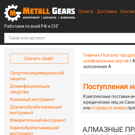
Оплата
Доставка
Конта
Работаем по всей РФ и СНГ
Главная
/
Каталог проду
Скачать прайс
шлифовальных кругов
/
А
исполнение А
Средства индивидуальной
защиты
Поступления на
Дезинфицирующие
средства
Комплексные поставки ин
Алмазный инструмент
юридических лиц из Санкт
Деревообрабатывающий
или
отправьте заявку
пря
инструмент
Измерительный инструмент
Камнеобрабатывающий
АЛМАЗНЫЕ ПРА
инструмент