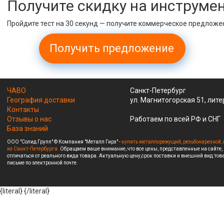
Получите скидку на инструме
Пройдите тест на 30 секунд — получите коммерческое предложе
Получить предложение
ЧАВО
Санкт-Петербург
География доставки
ул. Магнитогорская 51, лите
Контакты
Отзывы о нас
Работаем по всей РФ и СНГ
База знаний
ООО "Солид Групп" © Компания "Металл Гирз" -
купить металлорежущий, резьбонарезной, 
из Санкт-Петербурга.
Обращаем ваше внимание, что все цены, представленные на сайте,
отличаться от реального вида товара. Актуальную цену,срок поставки и внешний вид това
письме по электронной почте.
{literal}
{/literal}