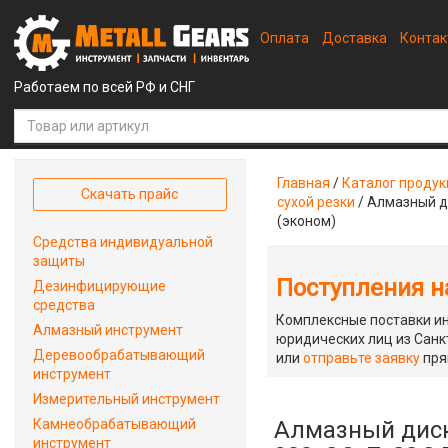
Оплата
Доставка
Конта
Работаем по всей РФ и СНГ
Главная
/
Каталог проду
Скачать прайс
сухой резки
/
Алмазный ди
(эконом)
Средства индивидуальной
защиты
Поступления на
Дезинфицирующие
средства
Комплексные поставки ин
Алмазный инструмент
юридических лиц из Санкт
Деревообрабатывающий
или
отправьте заявку
пря
инструмент
Измерительный инструмент
Камнеобрабатывающий
Алмазный диск
инструмент