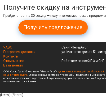
Получите скидку на инструме
Пройдите тест на 30 секунд — получите коммерческое предложе
Получить предложение
ЧАВО
Санкт-Петербург
География доставки
ул. Магнитогорская 51, лите
Контакты
Отзывы о нас
Работаем по всей РФ и СНГ
База знаний
ООО "Солид Групп" © Компания "Металл Гирз" -
купить металлорежущий, резьбонарезной, 
из Санкт-Петербурга.
Обращаем ваше внимание, что все цены, представленные на сайте,
отличаться от реального вида товара. Актуальную цену,срок поставки и внешний вид това
письме по электронной почте.
{literal}
{/literal}