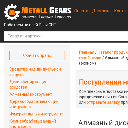
Оплата
Доставка
Конта
Работаем по всей РФ и СНГ
Главная
/
Каталог проду
Скачать прайс
сухой резки
/
Алмазный ди
(эконом)
Средства индивидуальной
защиты
Поступления на
Дезинфицирующие
средства
Комплексные поставки ин
Алмазный инструмент
юридических лиц из Санкт
Деревообрабатывающий
или
отправьте заявку
пря
инструмент
Измерительный инструмент
Камнеобрабатывающий
Алмазный диск
инструмент