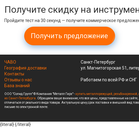
Получите скидку на инструме
Пройдите тест на 30 секунд — получите коммерческое предложе
Получить предложение
ЧАВО
Санкт-Петербург
География доставки
ул. Магнитогорская 51, лите
Контакты
Отзывы о нас
Работаем по всей РФ и СНГ
База знаний
ООО "Солид Групп" © Компания "Металл Гирз" -
купить металлорежущий, резьбонарезной, 
из Санкт-Петербурга.
Обращаем ваше внимание, что все цены, представленные на сайте,
отличаться от реального вида товара. Актуальную цену,срок поставки и внешний вид това
письме по электронной почте.
{literal}
{/literal}