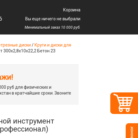
Корзина
6
Вы еще ничего не выбрали
у
Минимальный заказ 10 000 руб.
трезные диски
/
Круги и диски для
 300x2,8x10x22,2 Бетон 23
ажи!
00 руб для физических и
хстан в кратчайшие сроки. Звоните
ной инструмент
(профессионал)