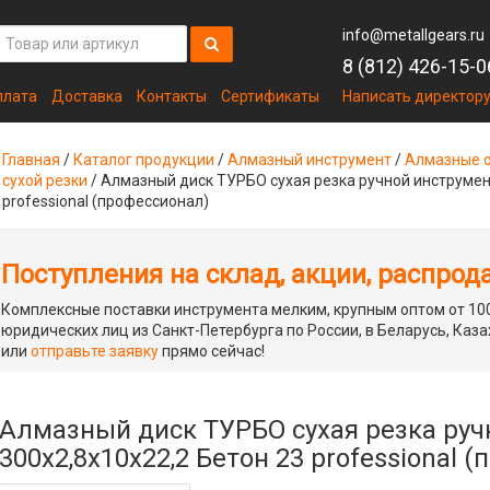
info@metallgears.ru
8 (812) 426-15-0
плата
Доставка
Контакты
Сертификаты
Написать директор
Главная
/
Каталог продукции
/
Алмазный инструмент
/
Алмазные о
сухой резки
/
Алмазный диск ТУРБО сухая резка ручной инструмент
professional (профессионал)
Поступления на склад, акции, распрод
Комплексные поставки инструмента мелким, крупным оптом от 100
юридических лиц из Санкт-Петербурга по России, в Беларусь, Каза
или
отправьте заявку
прямо сейчас!
Алмазный диск ТУРБО сухая резка руч
300x2,8x10x22,2 Бетон 23 professional 