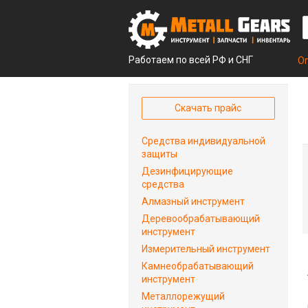
Работаем по всей РФ и СНГ
О
Скачать прайс
Средства индивидуальной
защиты
Дезинфицирующие
средства
Алмазный инструмент
Деревообрабатывающий
инструмент
Измерительный инструмент
Камнеобрабатывающий
инструмент
Металлорежущий